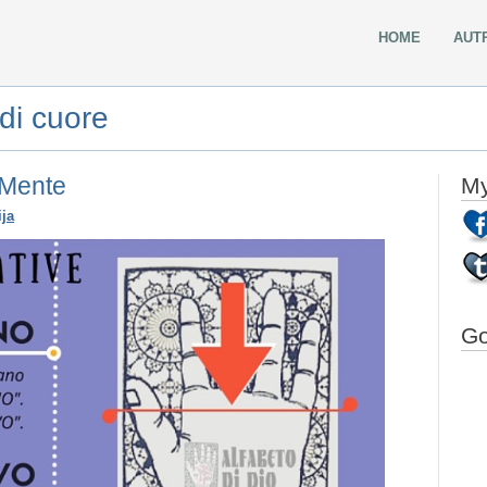
HOME
AUT
di cuore
 Mente
My
ija
Go