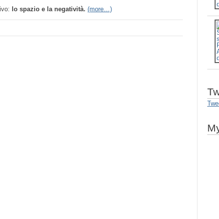
tivo:
lo spazio e la negatività.
(more…)
Tw
Twe
My