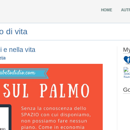
HOME
AUT
 di vita
 e nella vita
My
rija
Go