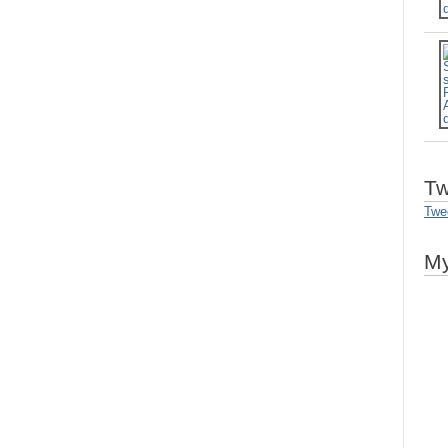
Tw
Twe
My