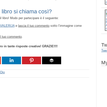
 libro si chiama così?
il libro! Modo per partecipare è il seguente:
 VALERIJA
e
lascia il tuo commento
sotto l’immagine come
 il tuo commento
.
Tw
 in tante risposte creative! GRAZIE!!!!
Twe
My
 Dio