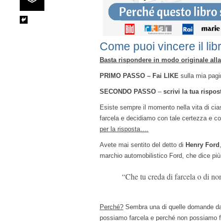
Come puoi vincere il lib
Basta rispondere in modo originale all
PRIMO PASSO – Fai LIKE
sulla mia pag
SECONDO PASSO
–
scrivi la tua rispos
Esiste sempre il momento nella vita di ci
farcela e decidiamo con tale certezza e co
per la risposta….
Avete mai sentito del detto di
Henry Ford
marchio automobilistico Ford, che dice pi
“Che tu creda di farcela o di n
Perché?
Sembra una di quelle domande da u
possiamo farcela e perché non possiamo fa