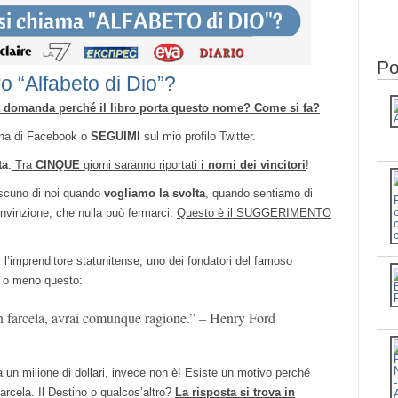
Po
ro “Alfabeto di Dio”?
a domanda perché il libro porta questo nome? Come si fa?
ina di Facebook o
SEGUIMI
sul mio profilo Twitter.
ta
.
Tra
CINQUE
giorni saranno riportati
i nomi dei vincitori
!
ascuno di noi quando
vogliamo la svolta
, quando sentiamo di
nvinzione, che nulla può fermarci.
Questo è il SUGGERIMENTO
, l’imprenditore statunitense, uno dei fondatori del famoso
ù o meno questo:
on farcela, avrai comunque ragione.” – Henry Ford
n milione di dollari, invece non è! Esiste un motivo perché
rcela. Il Destino o qualcos’altro?
La risposta si trova in