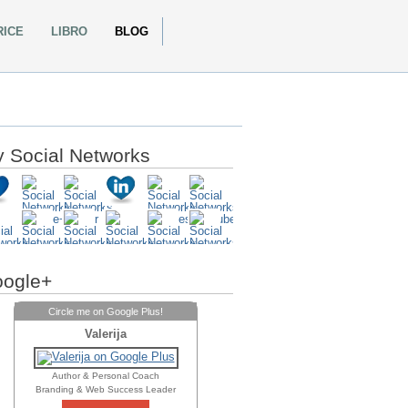
RICE
LIBRO
BLOG
 Social Networks
ogle+
Circle me on Google Plus!
Valerija
Author & Personal Coach
Branding & Web Success Leader