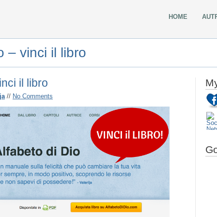
HOME
AUT
 vinci il libro
ci il libro
My
ja
//
No Comments
Go