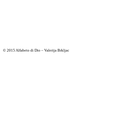
© 2015 Alfabeto di Dio – Valerija Brkljac